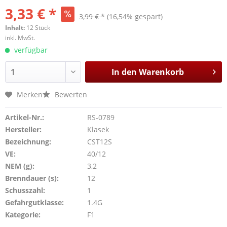
3,33 € *
3,99 € *
(16,54% gespart)
Inhalt:
12 Stück
inkl. MwSt.
verfügbar
In den
Warenkorb
Merken
Bewerten
Artikel-Nr.:
RS-0789
Hersteller:
Klasek
Bezeichnung:
CST12S
VE:
40/12
NEM (g):
3,2
Brenndauer (s):
12
Schusszahl:
1
Gefahrgutklasse:
1.4G
Kategorie:
F1