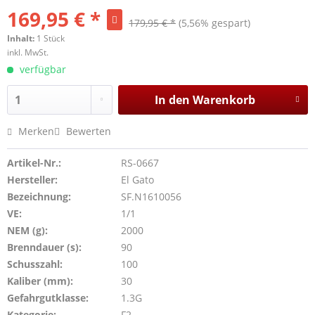
169,95 € *
179,95 € *
(5,56% gespart)
Inhalt:
1 Stück
inkl. MwSt.
verfügbar
In den
Warenkorb
Merken
Bewerten
Artikel-Nr.:
RS-0667
Hersteller:
El Gato
Bezeichnung:
SF.N1610056
VE:
1/1
NEM (g):
2000
Brenndauer (s):
90
Schusszahl:
100
Kaliber (mm):
30
Gefahrgutklasse:
1.3G
Kategorie:
F2