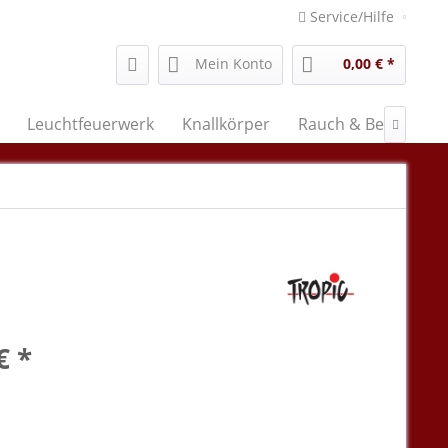
Service/Hilfe
Mein Konto
0,00 € *
Leuchtfeuerwerk
Knallkörper
Rauch & Bengal

€ *