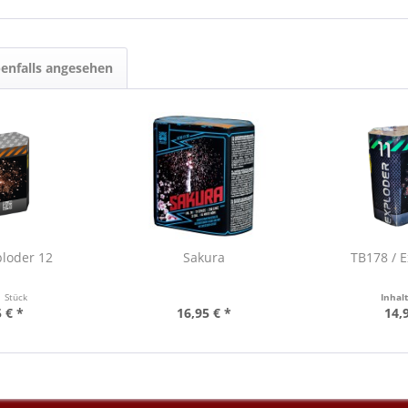
enfalls angesehen
ploder 12
Sakura
TB178 / 
1 Stück
Inhal
 € *
16,95 € *
14,