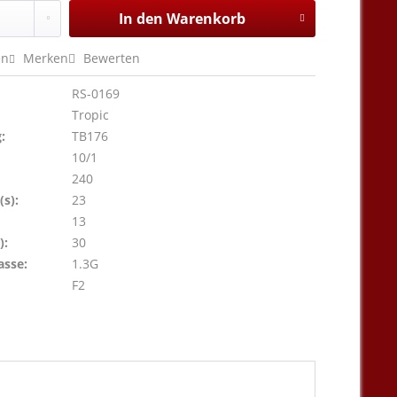
In den
Warenkorb
en
Merken
Bewerten
RS-0169
Tropic
:
TB176
10/1
240
s):
23
13
):
30
asse:
1.3G
F2