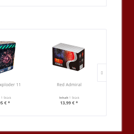
TIPP!
Exploder 11
Red Admiral
TB170 Sc
t
1 Stück
Inhalt
1 Stück
Inha
95 € *
13,99 € *
29,95 €