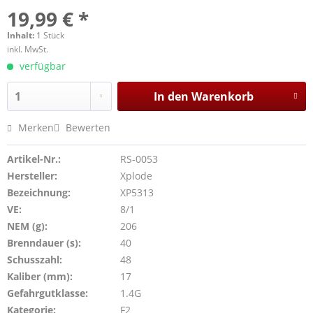
19,99 € *
Inhalt:
1 Stück
inkl. MwSt.
verfügbar
In den
Warenkorb
Merken
Bewerten
Artikel-Nr.:
RS-0053
Hersteller:
Xplode
Bezeichnung:
XP5313
VE:
8/1
NEM (g):
206
Brenndauer (s):
40
Schusszahl:
48
Kaliber (mm):
17
Gefahrgutklasse:
1.4G
Kategorie:
F2