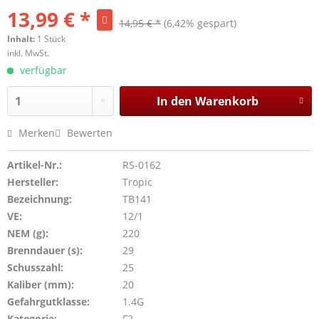
13,99 € *
14,95 € *
(6,42% gespart)
Inhalt:
1 Stück
inkl. MwSt.
verfügbar
In den
Warenkorb
Merken
Bewerten
Artikel-Nr.:
RS-0162
Hersteller:
Tropic
Bezeichnung:
TB141
VE:
12/1
NEM (g):
220
Brenndauer (s):
29
Schusszahl:
25
Kaliber (mm):
20
Gefahrgutklasse:
1.4G
Kategorie:
F2