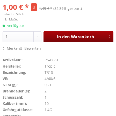
1,00 € *
1,49 € *
(32,89% gespart)
Inhalt:
6 Stück
inkl. MwSt.
verfügbar
In den
Warenkorb
Merken
Bewerten
Artikel-Nr.:
RS-0681
Hersteller:
Tropic
Bezeichnung:
TR1S
VE:
4/40/6
NEM (g):
0,21
Brenndauer (s):
2
Schusszahl:
1
Kaliber (mm):
10
Gefahrgutklasse:
1,4G
Kategorie:
F2