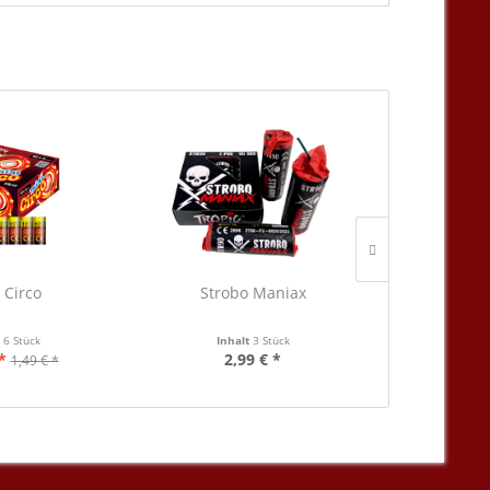
 Circo
Strobo Maniax
Krawal
t
6 Stück
Inhalt
3 Stück
Inha
*
2,99 € *
10
1,49 € *