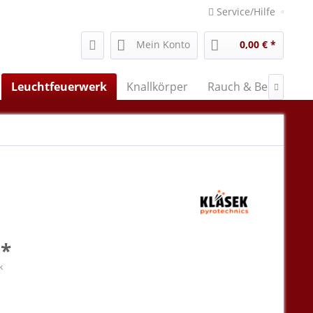
Service/Hilfe
Mein Konto
0,00 € *
Leuchtfeuerwerk
Knallkörper
Rauch & Bengal

 *
k