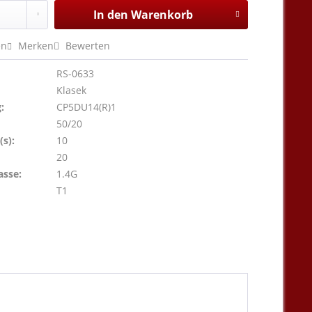
In den
Warenkorb
en
Merken
Bewerten
RS-0633
Klasek
:
CP5DU14(R)1
50/20
s):
10
20
asse:
1.4G
T1