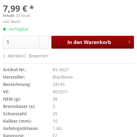
7,99 € *
Inhalt:
25 Stück
inkl. MwSt.
verfügbar
In den
Warenkorb
Merken
Bewerten
Artikel-Nr.:
RS-0621
Hersteller:
Blackboxx
Bezeichnung:
24105
VE:
40/25/1
NEM (g):
38
Brenndauer (s):
3
Schusszahl:
25
Kaliber (mm):
10
Gefahrgutklasse:
1.4G
Kategorie:
F2