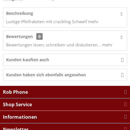
Beschreibung
Lustige Pfeifraketen mit crackling Schweif
mehr
Bewertungen
0
Bewertungen lesen, schreiben und diskutieren...
mehr
Kunden kauften auch
Kunden haben sich ebenfalls angesehen
Rob Phone
Shop Service
Informationen
Newsletter