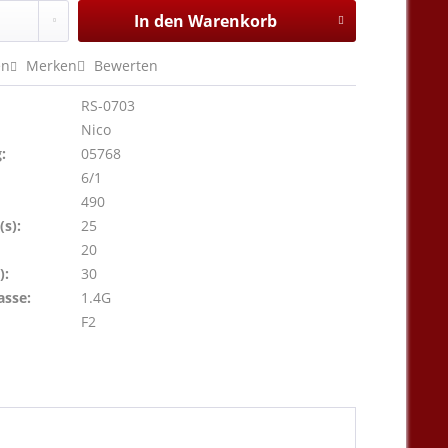
In den
Warenkorb
en
Merken
Bewerten
RS-0703
Nico
:
05768
6/1
490
s):
25
20
):
30
asse:
1.4G
F2