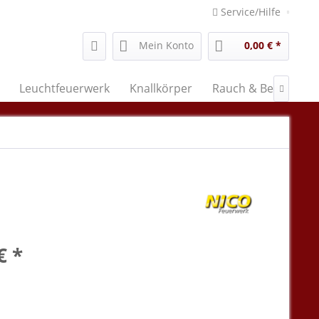
Service/Hilfe
Mein Konto
0,00 € *
Leuchtfeuerwerk
Knallkörper
Rauch & Bengal

€ *