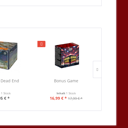
 Dead End
Bonus Game
Go
t
1 Stück
Inhalt
1 Stück
Inha
95 € *
16,99 € *
17
17,99 € *