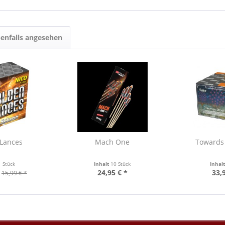
enfalls angesehen
 Lances
Mach One
Towards
1 Stück
Inhalt
10 Stück
Inhal
24,95 € *
33,
15,99 € *