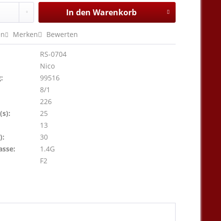
In den
Warenkorb
en
Merken
Bewerten
RS-0704
Nico
:
99516
8/1
226
s):
25
13
):
30
asse:
1.4G
F2