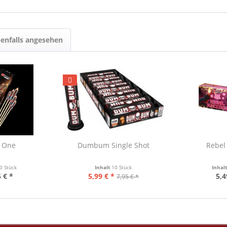
enfalls angesehen
 One
Dumbum Single Shot
Rebel
0 Stück
Inhalt
10 Stück
Inhal
 € *
5,99 € *
5,4
7,95 € *