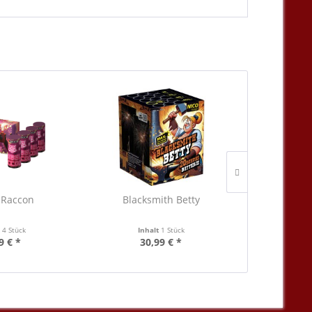
 Raccon
Blacksmith Betty
Thun
t
4 Stück
Inhalt
1 Stück
Inha
9 € *
30,99 € *
5,