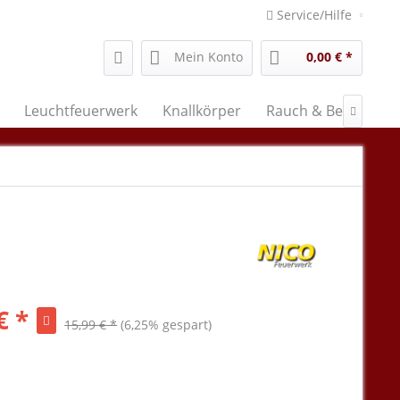
Service/Hilfe
Mein Konto
0,00 € *
Leuchtfeuerwerk
Knallkörper
Rauch & Bengal

€ *
15,99 € *
(6,25% gespart)