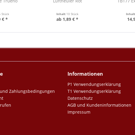
de Trueno
Luftheuler Rot
TB177 Ex
6 Stück
Inhalt
10 Stück
Inhal
 € *
ab 1,89 € *
14,
ce
Informationen
P1 Verwendungserklärung
er und Zahlungsbedingungen
T1 Verwendungserklärung
ht
Datenschutz
rrufen
AGB und Kundeninformationen
Impressum