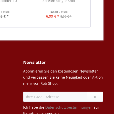
ploder 10
Scream Single Shot
Min
t
1 Stück
Inhalt
6 Stück
Inha
95 € *
6,99 € *
1,00 €
8,99 € *
Newsletter
Abonnieren Sie den kostenlosen Newsletter
und verpassen Sie keine Neuigkeit oder Aktion
mehr von Rob Shop.
Ich habe die
Datenschutzbestimmungen
zur
Kenntnis genommen.