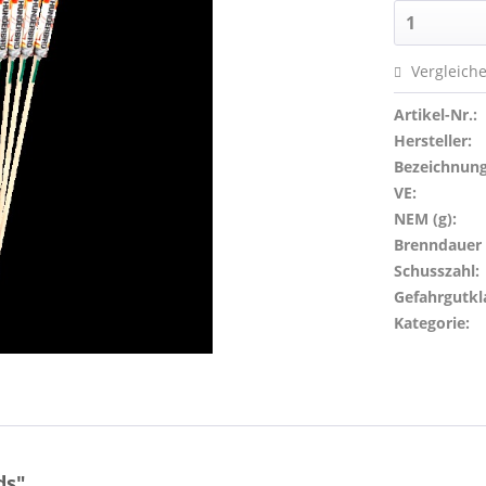
Vergleich
Artikel-Nr.:
Hersteller:
Bezeichnung
VE:
NEM (g):
Brenndauer (
Schusszahl:
Gefahrgutkl
Kategorie:
ds"