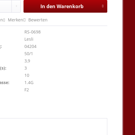
In den
Warenkorb
en
Merken
Bewerten
RS-0698
Lesli
:
04204
50/1
3,9
s):
3
10
asse:
1.4G
F2