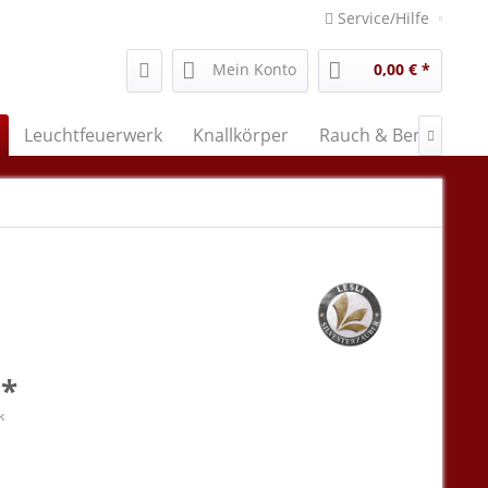
Service/Hilfe
Mein Konto
0,00 € *
Leuchtfeuerwerk
Knallkörper
Rauch & Bengal
M

 *
k