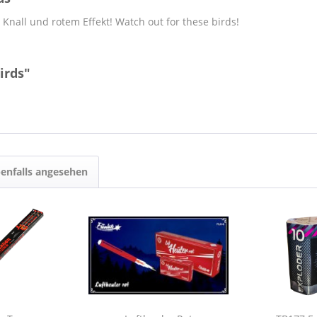
t Knall und rotem Effekt! Watch out for these birds!
irds"
enfalls angesehen