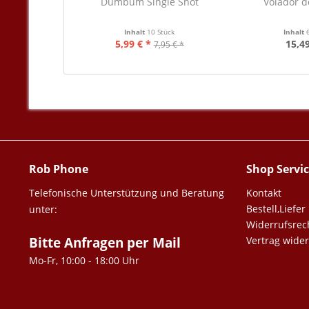
Dumbum Single Shot
Volador 
Inhalt
10 Stück
Inhalt
5,99 € *
15,49
7,95 € *
Rob Phone
Shop Servi
Telefonische Unterstützung und Beratung
Kontakt
Bestell,Lief
unter:
Widerrufsrec
Bitte Anfragen per Mail
Vertrag wide
Mo-Fr, 10:00 - 18:00 Uhr