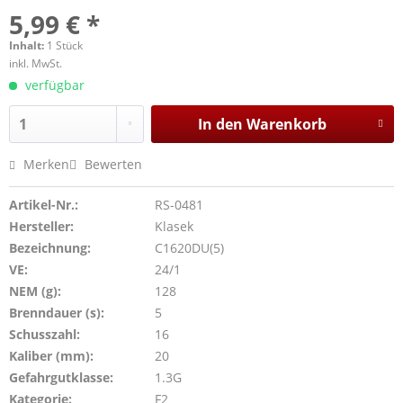
5,99 € *
Inhalt:
1 Stück
inkl. MwSt.
verfügbar
In den
Warenkorb
Merken
Bewerten
Artikel-Nr.:
RS-0481
Hersteller:
Klasek
Bezeichnung:
C1620DU(5)
VE:
24/1
NEM (g):
128
Brenndauer (s):
5
Schusszahl:
16
Kaliber (mm):
20
Gefahrgutklasse:
1.3G
Kategorie:
F2