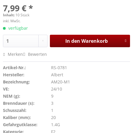
7,99 € *
Inhalt:
10 Stück
inkl. MwSt.
verfügbar
In den
Warenkorb
Merken
Bewerten
Artikel-Nr.:
RS-0781
Hersteller:
Albert
Bezeichnung:
AM20-M1
VE:
24/10
NEM (g):
9
Brenndauer (s):
3
Schusszahl:
1
Kaliber (mm):
20
Gefahrgutklasse:
1.4G
Kategorie:
F2