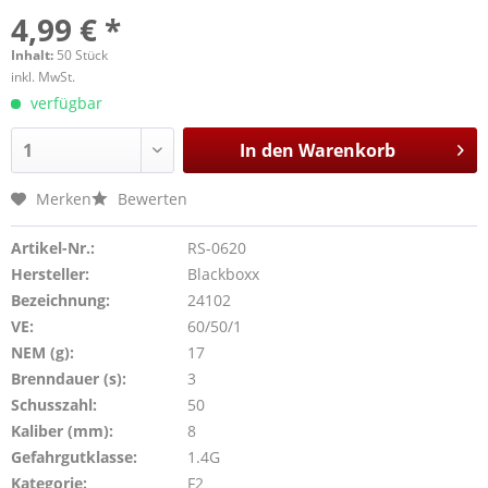
4,99 € *
Inhalt:
50 Stück
inkl. MwSt.
verfügbar
In den
Warenkorb
Merken
Bewerten
Artikel-Nr.:
RS-0620
Hersteller:
Blackboxx
Bezeichnung:
24102
VE:
60/50/1
NEM (g):
17
Brenndauer (s):
3
Schusszahl:
50
Kaliber (mm):
8
Gefahrgutklasse:
1.4G
Kategorie:
F2