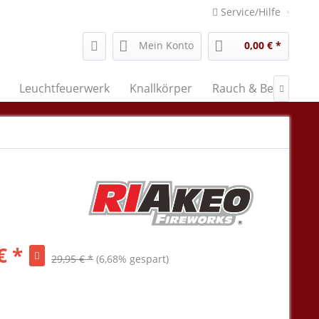
Service/Hilfe
Mein Konto
0,00 € *
Leuchtfeuerwerk
Knallkörper
Rauch & Bengal

€ *
29,95 € *
(6,68% gespart)