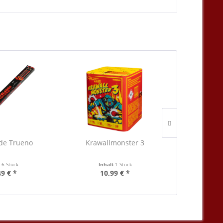
de Trueno
Krawallmonster 3
Thund
t
6 Stück
Inhalt
1 Stück
Inha
49 € *
10,99 € *
34