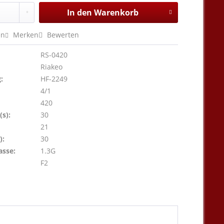
In den
Warenkorb
en
Merken
Bewerten
RS-0420
Riakeo
:
HF-2249
4/1
420
s):
30
21
):
30
asse:
1.3G
F2