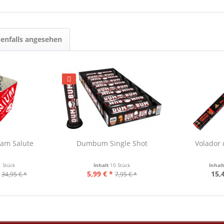
enfalls angesehen
eam Salute
Dumbum Single Shot
Volador 
1 Stück
Inhalt
10 Stück
Inhal
5,99 € *
15,
34,95 € *
7,95 € *