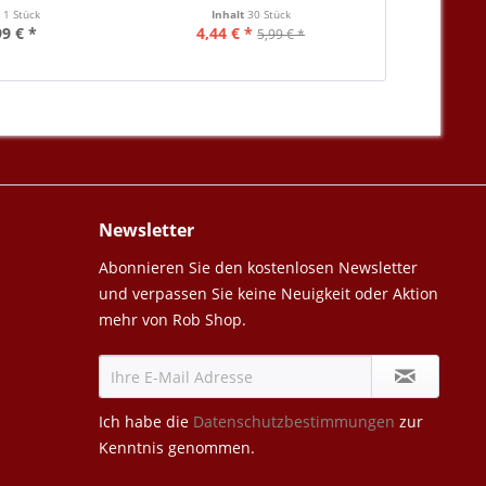
t
1 Stück
Inhalt
30 Stück
Inha
99 € *
4,44 € *
7,
5,99 € *
Newsletter
Abonnieren Sie den kostenlosen Newsletter
und verpassen Sie keine Neuigkeit oder Aktion
mehr von Rob Shop.
Ich habe die
Datenschutzbestimmungen
zur
Kenntnis genommen.