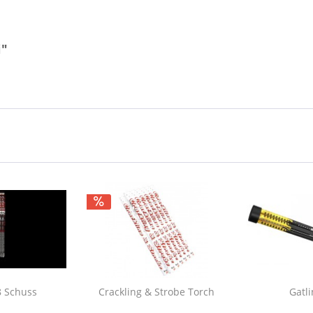
i"
8 Schuss
Crackling & Strobe Torch
Gatl