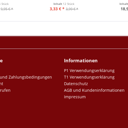
4 Stück
Inhalt
12 Stück
Inhal
3,33 € *
18,
9,95 € *
3,99 € *
ce
Informationen
P1 Verwendungserklärung
er und Zahlungsbedingungen
T1 Verwendungserklärung
ht
Datenschutz
rrufen
AGB und Kundeninformationen
Impressum