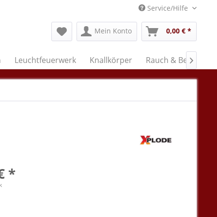
Service/Hilfe
Mein Konto
0,00 € *
n
Leuchtfeuerwerk
Knallkörper
Rauch & Bengal

€ *
k