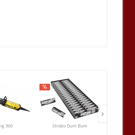
ing 300
Strobo Dum Bum
Glamo