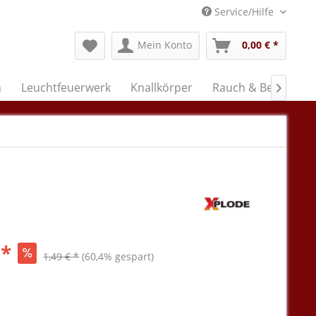
Service/Hilfe
Mein Konto
0,00 € *
n
Leuchtfeuerwerk
Knallkörper
Rauch & Bengal

 *
1,49 € *
(60,4% gespart)