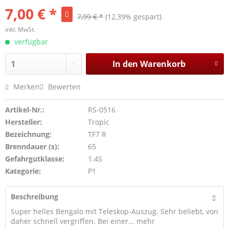
7,00 € *
7,99 € *
(12,39% gespart)
inkl. MwSt.
verfügbar
In den
Warenkorb
Merken
Bewerten
Artikel-Nr.:
RS-0516
Hersteller:
Tropic
Bezeichnung:
TF7 R
Brenndauer (s):
65
Gefahrgutklasse:
1.4S
Kategorie:
P1
Beschreibung
Super helles Bengalo mit Teleskop-Auszug. Sehr beliebt, von
daher schnell vergriffen. Bei einer...
mehr