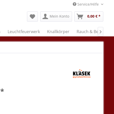
Service/Hilfe
Mein Konto
0,00 € *
n
Leuchtfeuerwerk
Knallkörper
Rauch & Bengal

 *