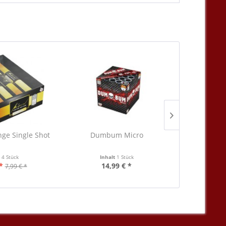
nge Single Shot
Dumbum Micro
Dumb
t
4 Stück
Inhalt
1 Stück
Inha
*
14,99 € *
12
7,99 € *