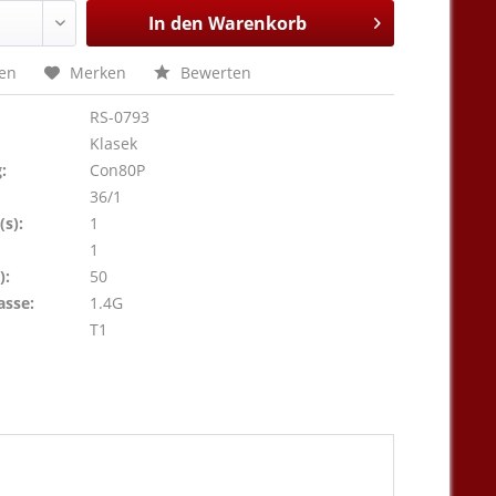
In den
Warenkorb
hen
Merken
Bewerten
RS-0793
Klasek
:
Con80P
36/1
s):
1
1
):
50
asse:
1.4G
T1