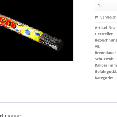
Vergleic
Artikel-Nr.:
Hersteller:
Bezeichnung
VE:
Brenndauer (
Schusszahl:
Kaliber (mm
Gefahrgutkl
Kategorie:
ti Canon"