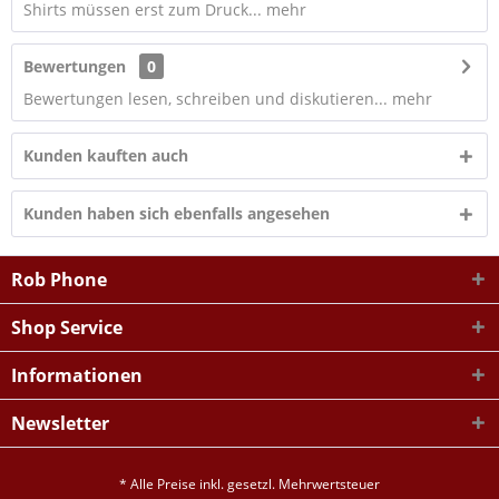
Shirts müssen erst zum Druck...
mehr
Bewertungen
0
Bewertungen lesen, schreiben und diskutieren...
mehr
Kunden kauften auch
Kunden haben sich ebenfalls angesehen
Rob Phone
Shop Service
Informationen
Newsletter
* Alle Preise inkl. gesetzl. Mehrwertsteuer