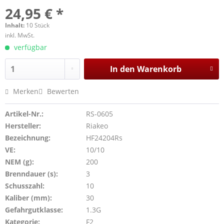
24,95 € *
Inhalt:
10 Stück
inkl. MwSt.
verfügbar
In den
Warenkorb
Merken
Bewerten
Artikel-Nr.:
RS-0605
Hersteller:
Riakeo
Bezeichnung:
HF24204Rs
VE:
10/10
NEM (g):
200
Brenndauer (s):
3
Schusszahl:
10
Kaliber (mm):
30
Gefahrgutklasse:
1.3G
Kategorie:
F2